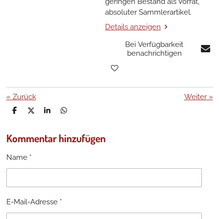
geringen Bestand als Vorrat,
absoluter Sammlerartikel.
Details anzeigen
Bei Verfügbarkeit
benachrichtigen
«
Zurück
Weiter
»
T
T
T
T
e
e
e
e
i
i
i
i
Kommentar hinzufügen
l
l
l
l
e
e
e
e
n
n
n
n
Name *
E-Mail-Adresse *